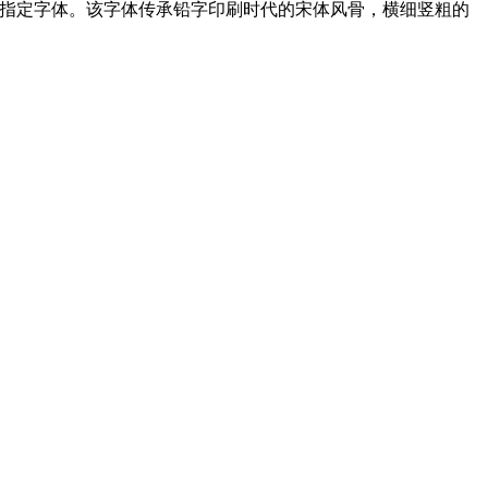
指定字体。该字体传承铅字印刷时代的宋体风骨，横细竖粗的