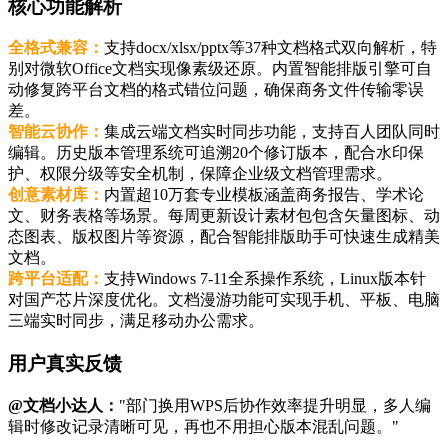
核心功能解析
全格式兼容：
支持docx/xlsx/pptx等37种文档格式双向解析，特
别对微软Office文档实现像素级还原。内置智能排版引擎可自
动修复跨平台文档的格式错位问题，确保商务文件传输零误
差。
智能云协作：
集成云端文档实时同步功能，支持百人团队同时
编辑。历史版本管理系统可追溯20个修订版本，配合水印保
护、权限分级等安全机制，保障企业级文档管理需求。
创意素材库：
内置超10万套专业模板涵盖商务报告、学术论
文、财务表格等场景。每周更新设计素材包包含矢量图标、动
态图表、版权图片等资源，配合智能排版助手可快速生成精美
文档。
跨平台适配：
支持Windows 7-11全系操作系统，Linux版本针
对国产芯片深度优化。文档漫游功能可实现手机、平板、电脑
三端实时同步，满足移动办公需求。
用户真实反馈
@文档小达人：
"部门换用WPS后协作效率提升明显，多人编
辑时修改记录清晰可见，再也不用担心版本混乱问题。"