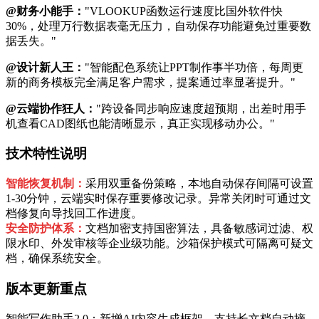
@财务小能手：
"VLOOKUP函数运行速度比国外软件快
30%，处理万行数据表毫无压力，自动保存功能避免过重要数
据丢失。"
@设计新人王：
"智能配色系统让PPT制作事半功倍，每周更
新的商务模板完全满足客户需求，提案通过率显著提升。"
@云端协作狂人：
"跨设备同步响应速度超预期，出差时用手
机查看CAD图纸也能清晰显示，真正实现移动办公。"
技术特性说明
智能恢复机制：
采用双重备份策略，本地自动保存间隔可设置
1-30分钟，云端实时保存重要修改记录。异常关闭时可通过文
档修复向导找回工作进度。
安全防护体系：
文档加密支持国密算法，具备敏感词过滤、权
限水印、外发审核等企业级功能。沙箱保护模式可隔离可疑文
档，确保系统安全。
版本更新重点
智能写作助手2.0：新增AI内容生成框架，支持长文档自动摘