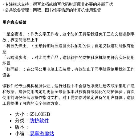
• 专注模式支持：撰写文档或编写代码时屏蔽非必要的外部干扰
• 公共设备管理：网吧、图书馆等场所的计算机使用监管
用户真实反馈
「星空夜语」：作为文字工作者，这个防护工具帮我避免了三次文档误删事
故，界面简洁易上手
「科技先锋王」：图形解锁响应速度比我预期的快，自定义轨迹功能很有创
意
「云端漫步者」：对比同类产品，这款软件的防护触发机制更符合实际使用
场景
「数码猫」：在公司公用电脑上安装后，有效防止了同事随意使用我的工作
设备
该软件经专业机构检测认证，运行过程中不会修改系统注册表或采集用户隐
私数据。建议使用者定期更新至最新版本以获得持续优化的防护体验，首次
使用前请仔细阅读操作指引文档。对于需要临时锁定设备的用户群体，这款
工具提供了可靠的安全保障方案。
大小：
651.00KB
分类：
防护软件
版本：
小编：
易享游趣站