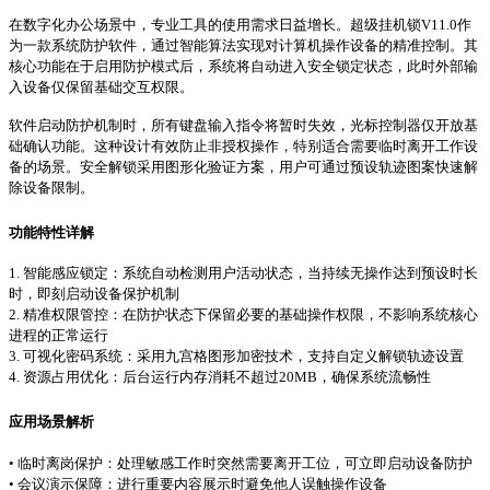
在数字化办公场景中，专业工具的使用需求日益增长。超级挂机锁V11.0作
为一款系统防护软件，通过智能算法实现对计算机操作设备的精准控制。其
核心功能在于启用防护模式后，系统将自动进入安全锁定状态，此时外部输
入设备仅保留基础交互权限。
软件启动防护机制时，所有键盘输入指令将暂时失效，光标控制器仅开放基
础确认功能。这种设计有效防止非授权操作，特别适合需要临时离开工作设
备的场景。安全解锁采用图形化验证方案，用户可通过预设轨迹图案快速解
除设备限制。
功能特性详解
1. 智能感应锁定：系统自动检测用户活动状态，当持续无操作达到预设时长
时，即刻启动设备保护机制
2. 精准权限管控：在防护状态下保留必要的基础操作权限，不影响系统核心
进程的正常运行
3. 可视化密码系统：采用九宫格图形加密技术，支持自定义解锁轨迹设置
4. 资源占用优化：后台运行内存消耗不超过20MB，确保系统流畅性
应用场景解析
• 临时离岗保护：处理敏感工作时突然需要离开工位，可立即启动设备防护
• 会议演示保障：进行重要内容展示时避免他人误触操作设备