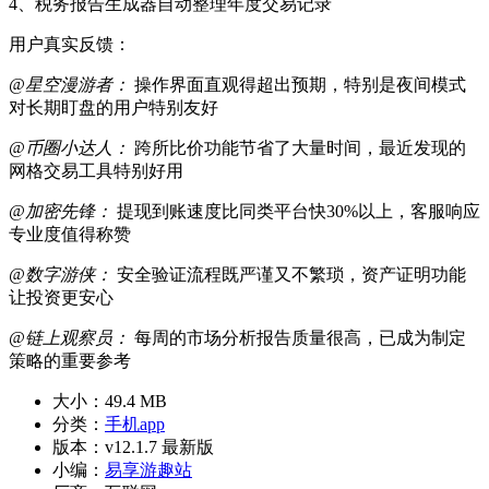
4、税务报告生成器自动整理年度交易记录
用户真实反馈：
@星空漫游者：
操作界面直观得超出预期，特别是夜间模式
对长期盯盘的用户特别友好
@币圈小达人：
跨所比价功能节省了大量时间，最近发现的
网格交易工具特别好用
@加密先锋：
提现到账速度比同类平台快30%以上，客服响应
专业度值得称赞
@数字游侠：
安全验证流程既严谨又不繁琐，资产证明功能
让投资更安心
@链上观察员：
每周的市场分析报告质量很高，已成为制定
策略的重要参考
大小：
49.4 MB
分类：
手机app
版本：
v12.1.7 最新版
小编：
易享游趣站