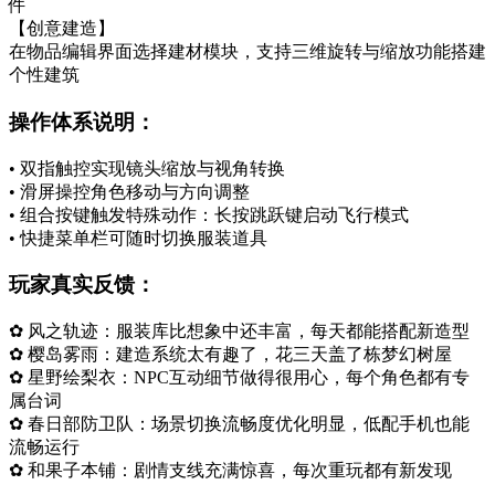
件
【创意建造】
在物品编辑界面选择建材模块，支持三维旋转与缩放功能搭建
个性建筑
操作体系说明：
• 双指触控实现镜头缩放与视角转换
• 滑屏操控角色移动与方向调整
• 组合按键触发特殊动作：长按跳跃键启动飞行模式
• 快捷菜单栏可随时切换服装道具
玩家真实反馈：
✿ 风之轨迹：服装库比想象中还丰富，每天都能搭配新造型
✿ 樱岛雾雨：建造系统太有趣了，花三天盖了栋梦幻树屋
✿ 星野绘梨衣：NPC互动细节做得很用心，每个角色都有专
属台词
✿ 春日部防卫队：场景切换流畅度优化明显，低配手机也能
流畅运行
✿ 和果子本铺：剧情支线充满惊喜，每次重玩都有新发现