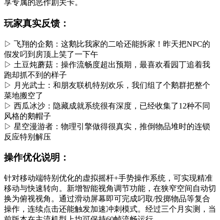
享专属的恶作剧关卡。
玩家真实反馈：
▷ 飞翔的企鹅：这鹅比我家的二哈还能拆家！昨天把NPC的
假发叼到房顶上笑了一下午
▷ 土豆炖蘑菇：操作流畅度超出预期，最喜欢看园丁追着我
跑却抓不到的样子
▷ 月光武士：和朋友联机特别欢乐，我们组了个鹅群把整个
菜地搬空了
▷ 西瓜冰沙：隐藏成就系统很有深度，已经收集了12种不同
风格的鹅帽子
▷ 星空漫游者：物理引擎做得很真实，推倒物品堆时的连锁
反应特别解压
操作优化说明：
针对移动端特别优化的虚拟摇杆+手势操作系统，可实现精准
移动与快速转向。新增智能视角调节功能，在狭窄空间自动切
换为俯视视角。通过滑动屏幕即可完成叼取/投掷物品等复合
操作，连续点击还能触发加速冲刺模式。经过三个月实测，当
前版本在主流机型上均可保持60帧流畅运行。