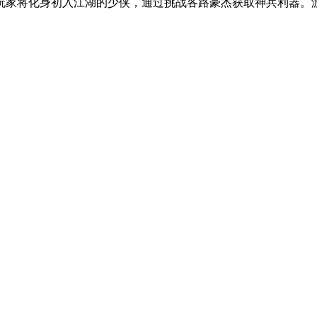
玩家将化身初入江湖的少侠，通过挑战各路豪杰获取神兵利器。
。