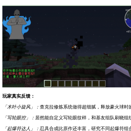
玩家真实反馈：
「木叶小旋风」：
查克拉修炼系统做得超细腻，释放豪火球时
「写轮眼控」：
居然能自定义写轮眼纹样，和基友组队刷晓组
「起爆符达人」：
忍具合成比原作还丰富，研究不同起爆符组