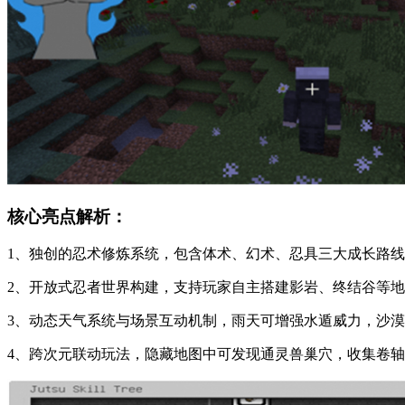
核心亮点解析：
1、独创的忍术修炼系统，包含体术、幻术、忍具三大成长路
2、开放式忍者世界构建，支持玩家自主搭建影岩、终结谷等
3、动态天气系统与场景互动机制，雨天可增强水遁威力，沙
4、跨次元联动玩法，隐藏地图中可发现通灵兽巢穴，收集卷