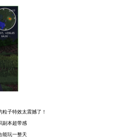
的粒子特效太震撼了！
织副本超带感
合能玩一整天