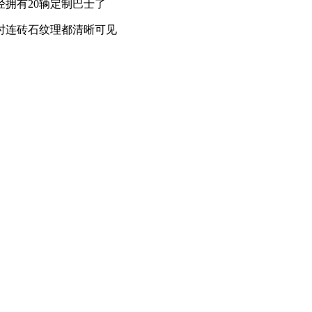
拥有20辆定制巴士了
时连砖石纹理都清晰可见