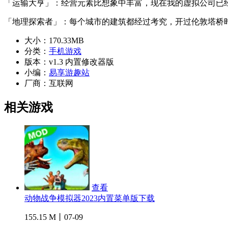
「运输大亨」：经营元素比想象中丰富，现在我的虚拟公司已经
「地理探索者」：每个城市的建筑都经过考究，开过伦敦塔桥
大小：
170.33MB
分类：
手机游戏
版本：
v1.3 内置修改器版
小编：
易享游趣站
厂商：
互联网
相关游戏
查看
动物战争模拟器2023内置菜单版下载
155.15 M丨07-09