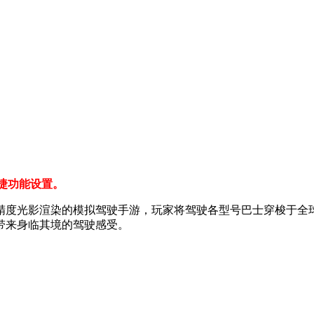
捷功能设置。
精度光影渲染的模拟驾驶手游，玩家将驾驶各型号巴士穿梭于全
带来身临其境的驾驶感受。