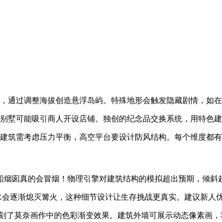
貌，通过调整海拔创造悬浮岛屿。特殊地形会触发隐藏剧情，如
美别墅可能吸引商人开设店铺。独创的纪念品交换系统，用特色
下建筑需考虑压力平衡，高空平台要设计防风结构。每个维度都
船烟囱真的会冒烟！物理引擎对建筑结构的模拟超出预期，倾斜超
水会逐渐熄灭篝火，这种细节设计让生存挑战更真实。建议新人
功复刻了莫奈画作中的色彩渐变效果。建筑外墙可展示动态像素画