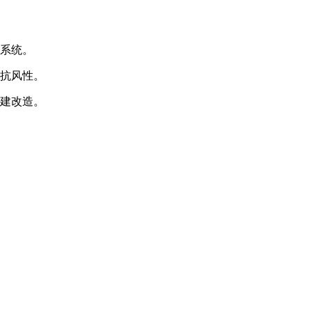
态系统。
好抗风性。
扩建改造。