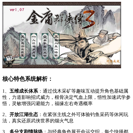
核心特色系统解析：
1、
五维成长体系
：通过伐木采矿等趣味互动提升角色基础属
性，力道影响招式威力，根骨决定气血上限，悟性加速武学参
悟，灵敏增强闪避能力，福缘左右奇遇概率
2、
开放江湖生态
：在紧张主线之外可体验钓鱼采药等休闲玩
法，真实还原武侠世界的烟火气息
3、
多分支剧情脉络
：与经典角色展开命运交织，每个抉择都