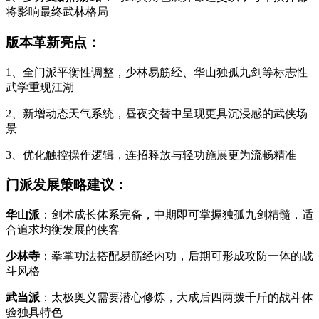
将影响最终武林格局
版本革新亮点：
1、全门派平衡性调整，少林易筋经、华山独孤九剑等标志性
武学重现江湖
2、新增动态天气系统，昼夜交替中呈现更具沉浸感的武侠场
景
3、优化触控操作逻辑，连招释放与轻功施展更为流畅精准
门派发展策略建议：
华山派
：剑术成长体系完备，中期即可掌握独孤九剑精髓，适
合追求均衡发展的侠客
少林寺
：拳掌功法搭配易筋经内功，后期可形成攻防一体的战
斗风格
武当派
：太极奥义需要潜心修炼，大成后四两拨千斤的战斗体
验独具特色