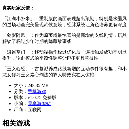
真实玩家反馈：
「江湖小虾米」：重制版的画面表现超出预期，特别是水墨风
的过场动画完美呈现武侠意境，经脉系统让角色培养更有深度
「剑影随风」：作为原著粉最惊喜的是新增的支线剧情，居然
解锁了杨过少年时期的隐藏故事线
「逍遥掌门」：移动端操作经过优化后，连招触发成功率明显
提升，论剑模式的平衡性调整让PVP更具竞技性
「玉女心经」：古墓派养成路线新增的互动事件很有趣，和小
龙女修习玉女素心剑法的双人特效实在太惊艳
大小：
248.35 MB
分类：
手机游戏
版本：
v1.0.75 免费版
小编：
易享游趣站
厂商：
互联网
相关游戏