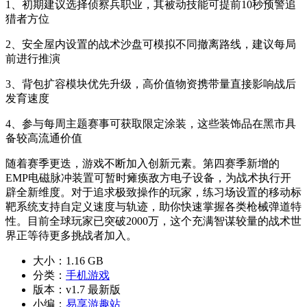
1、初期建议选择侦察兵职业，其被动技能可提前10秒预警追
猎者方位
2、安全屋内设置的战术沙盘可模拟不同撤离路线，建议每局
前进行推演
3、背包扩容模块优先升级，高价值物资携带量直接影响战后
发育速度
4、参与每周主题赛事可获取限定涂装，这些装饰品在黑市具
备较高流通价值
随着赛季更迭，游戏不断加入创新元素。第四赛季新增的
EMP电磁脉冲装置可暂时瘫痪敌方电子设备，为战术执行开
辟全新维度。对于追求极致操作的玩家，练习场设置的移动标
靶系统支持自定义速度与轨迹，助你快速掌握各类枪械弹道特
性。目前全球玩家已突破2000万，这个充满智谋较量的战术世
界正等待更多挑战者加入。
大小：
1.16 GB
分类：
手机游戏
版本：
v1.7 最新版
小编：
易享游趣站