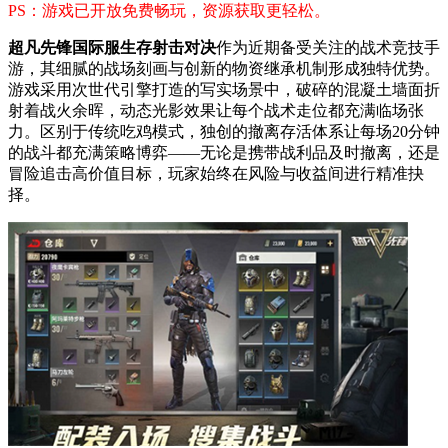
PS：游戏已开放免费畅玩，资源获取更轻松。
超凡先锋国际服生存射击对决
作为近期备受关注的战术竞技手
游，其细腻的战场刻画与创新的物资继承机制形成独特优势。
游戏采用次世代引擎打造的写实场景中，破碎的混凝土墙面折
射着战火余晖，动态光影效果让每个战术走位都充满临场张
力。区别于传统吃鸡模式，独创的撤离存活体系让每场20分钟
的战斗都充满策略博弈——无论是携带战利品及时撤离，还是
冒险追击高价值目标，玩家始终在风险与收益间进行精准抉
择。