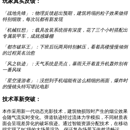
玩家真实反馈：
「战地先锋」：物理反馈超出预期，建筑坍塌的粒子效果做得
特别细致，每次玩都有新发现
「机械狂想」：载具改装系统很有深度，花了三个小时搭配出
专属装甲车，成就感爆棚
「都市破坏王」：下班后玩两局特别解压，看着高楼慢慢倾倒
的过程莫名治愈
「风之轨迹」：天气系统是亮点，暴雨天开着直升机轰炸别有
一番风味
「星空漫游者」：没想到手机端能有这么精细的画面，爆炸时
的慢镜头特写堪比电影
技术革新突破：
本作采用新一代动态光影技术，建筑物损毁时产生的烟尘效果
会随气流实时变化。弹道轨迹经过流体力学模拟，不同材质表
面会呈现差异化的破坏痕迹。通过智能资源分配技术，在移动
端实现了PC级的大场景渲染，保证复杂场景下依然流畅运