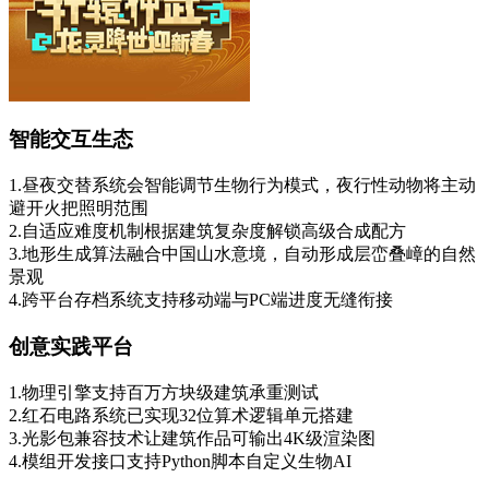
智能交互生态
1.昼夜交替系统会智能调节生物行为模式，夜行性动物将主动
避开火把照明范围
2.自适应难度机制根据建筑复杂度解锁高级合成配方
3.地形生成算法融合中国山水意境，自动形成层峦叠嶂的自然
景观
4.跨平台存档系统支持移动端与PC端进度无缝衔接
创意实践平台
1.物理引擎支持百万方块级建筑承重测试
2.红石电路系统已实现32位算术逻辑单元搭建
3.光影包兼容技术让建筑作品可输出4K级渲染图
4.模组开发接口支持Python脚本自定义生物AI