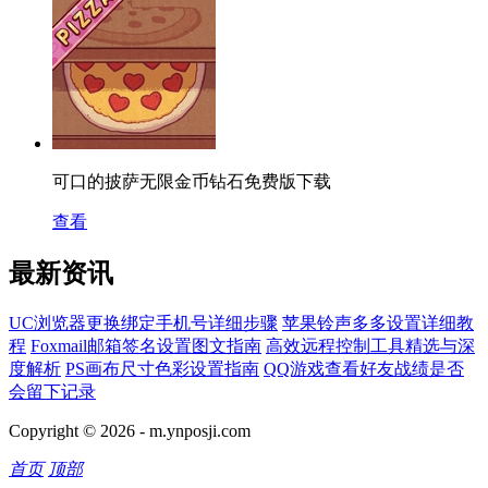
可口的披萨无限金币钻石免费版下载
查看
最新资讯
UC浏览器更换绑定手机号详细步骤
苹果铃声多多设置详细教
程
Foxmail邮箱签名设置图文指南
高效远程控制工具精选与深
度解析
PS画布尺寸色彩设置指南
QQ游戏查看好友战绩是否
会留下记录
Copyright © 2026 -
m.ynposji.com
首页
顶部