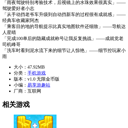
「雨夜驾驶特别考验技术，后视镜上的水珠效果很真实」——
驾驶爱好者小志
「从手动挡老爷车升级到自动挡新车的过程很有成就感」——
经典车收藏家阿杰
「乘客目的地的导航提示比真实地图软件还细致」——导航达
人星晴
「完成100单后的隐藏成就称号让我反复挑战」——成就党老
司机峰哥
「洗车时看到泥水流下来的细节让人惊艳」——细节控玩家小
雨
大小：
47.92MB
分类：
手机游戏
版本：
v1.0 无限金币版
小编：
易享游趣站
厂商：
互联网
相关游戏