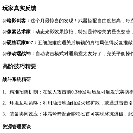
玩家真实反馈
@暗影剑客：
这个月最惊喜的发现！武器搭配自由度超高，每
@像素艺术家：
动态光影效果惊艳，特别是钟楼关的昼夜交替
@硬核玩家007：
五细胞难度通关后解锁的真结局值得反复推敲
@移动端战神：
自动攻击模式对通勤党太友好了，完美平衡操作
高阶技巧精要
战斗系统精研
1、精准招架机制：在敌人攻击前0.3秒发动盾反可触发完美
2、环境互动策略：利用油渍地面触发火焰扩散，或通过雷击引
3、装备协同效应：冰霜弩箭配合瞬移匕首可实现冰冻爆破，
资源管理要诀