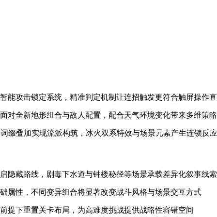
增智能攻击锁定系统，精准判定机制让连招触发更符合触屏操作
将面对全新地形组合与敌人配置，配合天气环境变化带来多维策
特殊词缀叠加实现流派构筑，冰火双系特效与场景元素产生连锁反
开启隐藏路线，剧毒下水道与钟楼秘径等场景承载差异化叙事线索
基础属性，不同变异组合将显著改变战斗风格与场景交互方式
备前提下重置关卡布局，为高难度挑战提供战略性容错空间