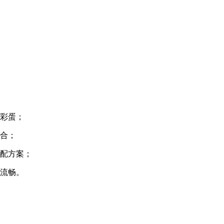
喜彩蛋；
组合；
搭配方案；
然流畅。