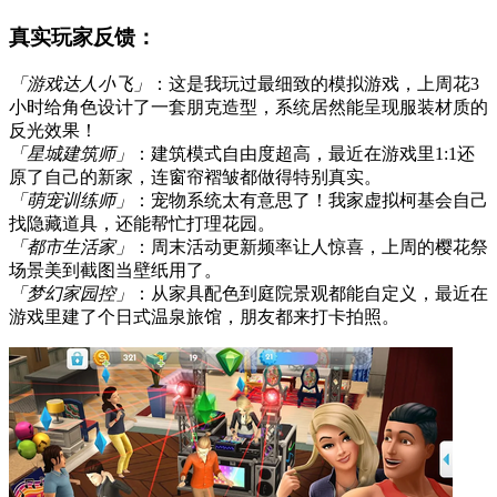
真实玩家反馈：
「游戏达人小飞」
：这是我玩过最细致的模拟游戏，上周花3
小时给角色设计了一套朋克造型，系统居然能呈现服装材质的
反光效果！
「星城建筑师」
：建筑模式自由度超高，最近在游戏里1:1还
原了自己的新家，连窗帘褶皱都做得特别真实。
「萌宠训练师」
：宠物系统太有意思了！我家虚拟柯基会自己
找隐藏道具，还能帮忙打理花园。
「都市生活家」
：周末活动更新频率让人惊喜，上周的樱花祭
场景美到截图当壁纸用了。
「梦幻家园控」
：从家具配色到庭院景观都能自定义，最近在
游戏里建了个日式温泉旅馆，朋友都来打卡拍照。