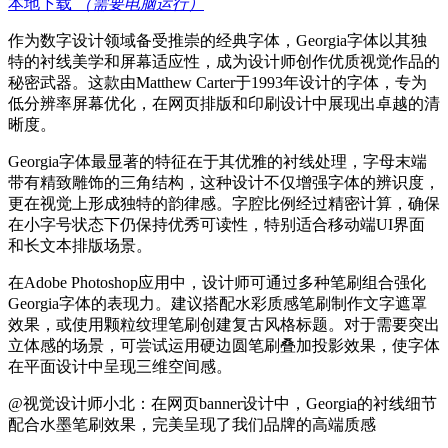
本地下载
（需要电脑运行）
作为数字设计领域备受推崇的经典字体，Georgia字体以其独
特的衬线美学和屏幕适应性，成为设计师创作优质视觉作品的
秘密武器。这款由Matthew Carter于1993年设计的字体，专为
低分辨率屏幕优化，在网页排版和印刷设计中展现出卓越的清
晰度。
Georgia字体最显著的特征在于其优雅的衬线处理，字母末端
带有精致雕饰的三角结构，这种设计不仅增强字体的辨识度，
更在视觉上形成独特的韵律感。字腔比例经过精密计算，确保
在小字号状态下仍保持优秀可读性，特别适合移动端UI界面
和长文本排版场景。
在Adobe Photoshop应用中，设计师可通过多种笔刷组合强化
Georgia字体的表现力。建议搭配水彩质感笔刷制作文字遮罩
效果，或使用颗粒纹理笔刷创建复古风格标题。对于需要突出
立体感的场景，可尝试运用硬边圆笔刷叠加投影效果，使字体
在平面设计中呈现三维空间感。
@视觉设计师小北：在网页banner设计中，Georgia的衬线细节
配合水墨笔刷效果，完美呈现了我们品牌的高端质感