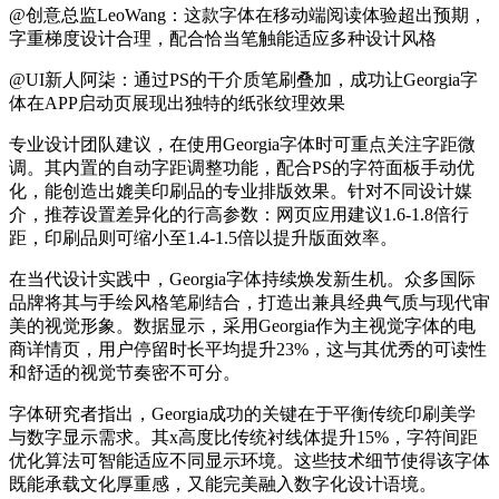
@创意总监LeoWang：这款字体在移动端阅读体验超出预期，
字重梯度设计合理，配合恰当笔触能适应多种设计风格
@UI新人阿柒：通过PS的干介质笔刷叠加，成功让Georgia字
体在APP启动页展现出独特的纸张纹理效果
专业设计团队建议，在使用Georgia字体时可重点关注字距微
调。其内置的自动字距调整功能，配合PS的字符面板手动优
化，能创造出媲美印刷品的专业排版效果。针对不同设计媒
介，推荐设置差异化的行高参数：网页应用建议1.6-1.8倍行
距，印刷品则可缩小至1.4-1.5倍以提升版面效率。
在当代设计实践中，Georgia字体持续焕发新生机。众多国际
品牌将其与手绘风格笔刷结合，打造出兼具经典气质与现代审
美的视觉形象。数据显示，采用Georgia作为主视觉字体的电
商详情页，用户停留时长平均提升23%，这与其优秀的可读性
和舒适的视觉节奏密不可分。
字体研究者指出，Georgia成功的关键在于平衡传统印刷美学
与数字显示需求。其x高度比传统衬线体提升15%，字符间距
优化算法可智能适应不同显示环境。这些技术细节使得该字体
既能承载文化厚重感，又能完美融入数字化设计语境。