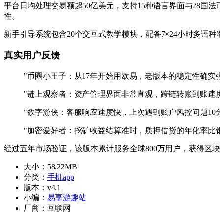
平台日均处理交易额超50亿美元，支持15种语言界面与28国法
性。
新手引导系统包含20个交互式教学模块，配备7×24小时多
真实用户反馈
"币圈小王子：从17年开始用欧易，老版本的稳定性确实
"链上观察者：资产管理界面非常直观，跨链转账到账速度
"数字游侠：客服响应速度快，上次遇到账户风控问题10
"加密爱好者：挖矿收益结算准时，质押借贷的年化率比
经过五年市场验证，该版本累计服务全球800万用户，获得区
大小：
58.22MB
分类：
手机app
版本：
v4.1
小编：
易享游趣站
厂商：
互联网