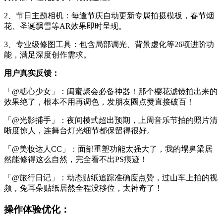
2、节日主题相机：每逢节庆自动更新专属拍摄模板，春节烟
花、圣诞飘雪等AR效果即时呈现。
3、专业级修图工具：包含局部调光、背景虚化等26项进阶功
能，满足深度创作需求。
用户真实反馈：
「@糖心少女」：闺蜜聚会必备神器！那个樱花滤镜拍出来的
效果绝了，根本不用再调色，发朋友圈点赞直接破百！
「@光影捕手」：夜间模式超出预期，上周音乐节拍的照片清
晰度惊人，连舞台灯光细节都保留得很好。
「@美妆达人CC」：面部重塑功能太强大了，我的塌鼻梁居
然能修得这么自然，完全看不出PS痕迹！
「@旅行日记」：动态贴纸追踪准确度点赞，过山车上拍的视
频，兔耳朵贴纸居然全程没移位，太神奇了！
操作体验优化：