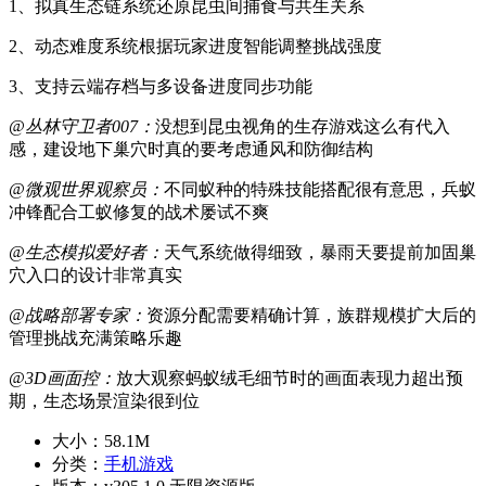
1、拟真生态链系统还原昆虫间捕食与共生关系
2、动态难度系统根据玩家进度智能调整挑战强度
3、支持云端存档与多设备进度同步功能
@丛林守卫者007：
没想到昆虫视角的生存游戏这么有代入
感，建设地下巢穴时真的要考虑通风和防御结构
@微观世界观察员：
不同蚁种的特殊技能搭配很有意思，兵蚁
冲锋配合工蚁修复的战术屡试不爽
@生态模拟爱好者：
天气系统做得细致，暴雨天要提前加固巢
穴入口的设计非常真实
@战略部署专家：
资源分配需要精确计算，族群规模扩大后的
管理挑战充满策略乐趣
@3D画面控：
放大观察蚂蚁绒毛细节时的画面表现力超出预
期，生态场景渲染很到位
大小：
58.1M
分类：
手机游戏