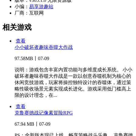
版本：
v305.1.0 无限资源版
小编：
易享游趣站
厂商：
互联网
相关游戏
查看
小小破坏者趣味吞噬大作战
97.58MB丨07-09
说明：游戏包含丰富内置功能与多维度成长系统。 小小
破坏者趣味吞噬大作战是一款以创意吞噬机制为核心的
休闲竞技游戏，玩家将操控独特设计的吞噬体，通过策
略性吸收场景元素实现成长进化。游戏采用低门槛高上
限的设计理念，在...
查看
克鲁赛德战记像素冒险RPG
67.94 MB丨07-09
PS：全新版本现已上线，畅享策略战斗乐趣。 克鲁赛德