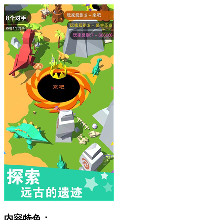
内容特色：