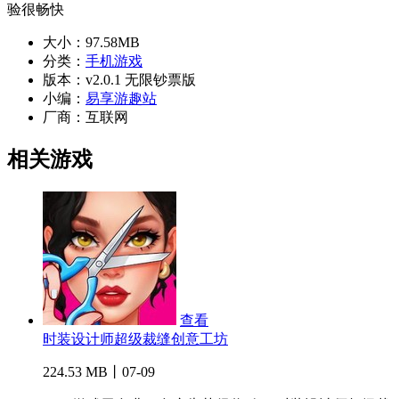
验很畅快
大小：
97.58MB
分类：
手机游戏
版本：
v2.0.1 无限钞票版
小编：
易享游趣站
厂商：
互联网
相关游戏
查看
时装设计师超级裁缝创意工坊
224.53 MB丨07-09