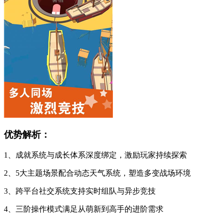
优势解析：
1、成就系统与成长体系深度绑定，激励玩家持续探索
2、5大主题场景配合动态天气系统，塑造多变战场环境
3、跨平台社交系统支持实时组队与异步竞技
4、三阶操作模式满足从萌新到高手的进阶需求