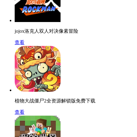
jojox洛克人双人对决像素冒险
查看
植物大战僵尸2全资源解锁版免费下载
查看