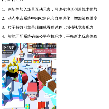
1、创新性加入场景互动元素，可改变地形创造战术优势
2、动态生态系统中NPC角色会自主进化，增加策略维度
3、粒子特效引擎呈现细腻吞噬过程，增强视觉表现力
4、智能匹配系统确保公平竞技环境，平衡新老玩家体验