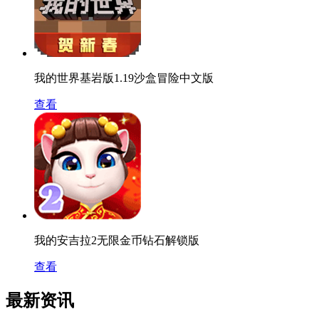
我的世界基岩版1.19沙盒冒险中文版
查看
我的安吉拉2无限金币钻石解锁版
查看
最新资讯