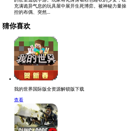
充满诡异气息的玩具屋中展开生死博弈。被神秘力量操
控的布偶、突然...
猜你喜欢
我的世界国际版全资源解锁版下载
查看