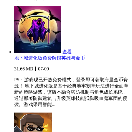
查看
地下城进化版免费解锁英雄与金币
31.66 MB丨07-09
PS：游戏现已开放免费模式，登录即可获取海量金币资
源！ 地下城进化版是基于经典地牢割草玩法进行全面革
新的策略游戏，该版本融合塔防机制与角色成长系统，
通过部署防御建筑与升级英雄技能抵御吸血鬼军团的侵
袭。游戏采用智能...