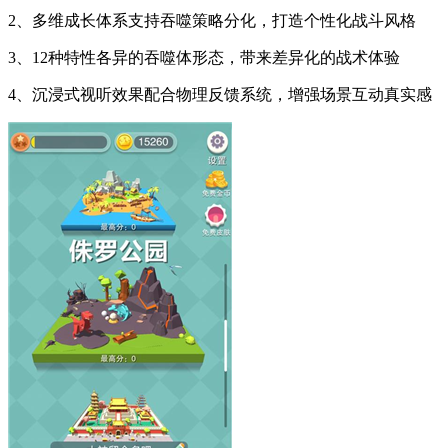
2、多维成长体系支持吞噬策略分化，打造个性化战斗风格
3、12种特性各异的吞噬体形态，带来差异化的战术体验
4、沉浸式视听效果配合物理反馈系统，增强场景互动真实感