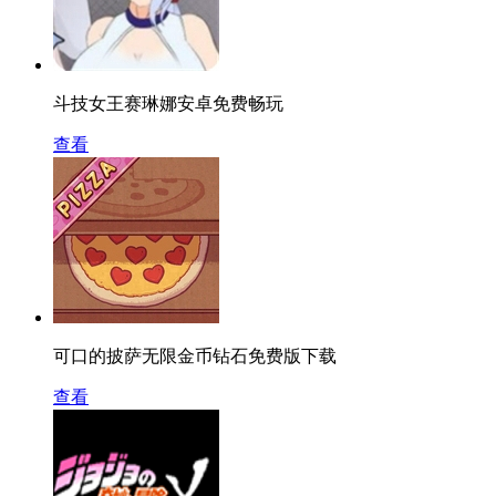
斗技女王赛琳娜安卓免费畅玩
查看
可口的披萨无限金币钻石免费版下载
查看