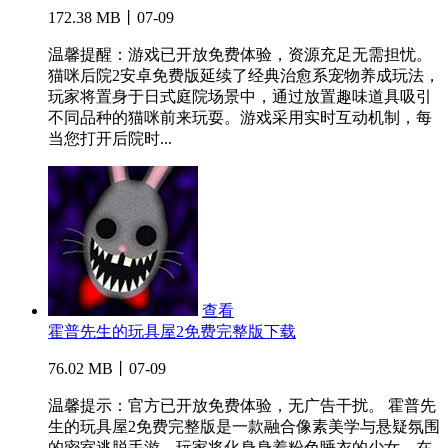
172.38 MB丨07-09
温馨提醒：游戏已开放免费体验，资源充足无需担忧。
猫咪后院2安卓免费版延续了经典治愈系宠物养成玩法，
玩家将置身于日式庭院场景中，通过放置趣味道具吸引
不同品种的猫咪前来玩耍。游戏采用实时互动机制，每
当您打开后院时...
查看
霍普先生的玩具屋2免费完整版下载
76.02 MB丨07-09
温馨提示：官方已开放免费体验，无广告干扰。 霍普先
生的玩具屋2免费完整版是一款融合像素美学与悬疑氛围
的密室逃脱手游。玩家将化身身着粉色睡衣的少女，在