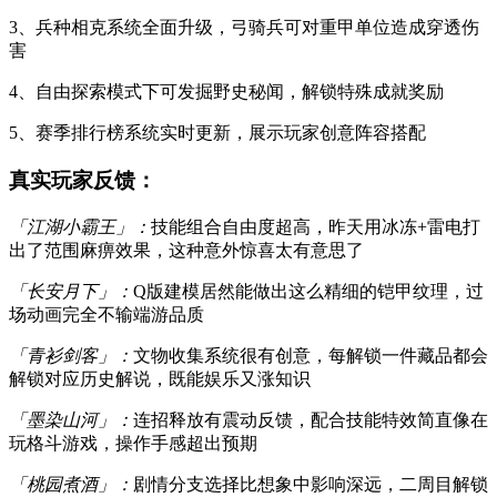
3、兵种相克系统全面升级，弓骑兵可对重甲单位造成穿透伤
害
4、自由探索模式下可发掘野史秘闻，解锁特殊成就奖励
5、赛季排行榜系统实时更新，展示玩家创意阵容搭配
真实玩家反馈：
「江湖小霸王」：
技能组合自由度超高，昨天用冰冻+雷电打
出了范围麻痹效果，这种意外惊喜太有意思了
「长安月下」：
Q版建模居然能做出这么精细的铠甲纹理，过
场动画完全不输端游品质
「青衫剑客」：
文物收集系统很有创意，每解锁一件藏品都会
解锁对应历史解说，既能娱乐又涨知识
「墨染山河」：
连招释放有震动反馈，配合技能特效简直像在
玩格斗游戏，操作手感超出预期
「桃园煮酒」：
剧情分支选择比想象中影响深远，二周目解锁