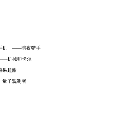
手机」——暗夜猎手
——机械师卡尔
糖果超甜
—量子观测者