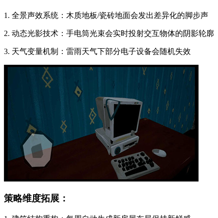
1. 全景声效系统：木质地板/瓷砖地面会发出差异化的脚步声
2. 动态光影技术：手电筒光束会实时投射交互物体的阴影轮廓
3. 天气变量机制：雷雨天气下部分电子设备会随机失效
策略维度拓展：