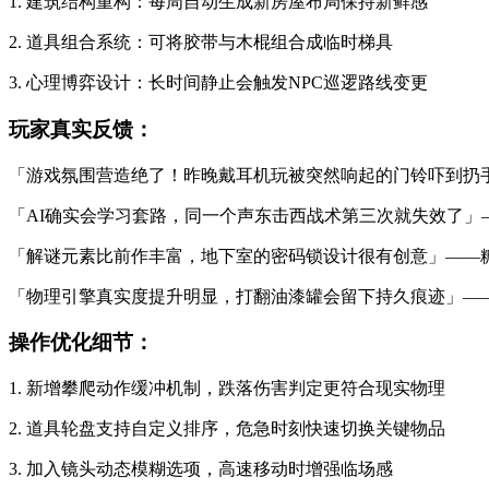
1. 建筑结构重构：每周自动生成新房屋布局保持新鲜感
2. 道具组合系统：可将胶带与木棍组合成临时梯具
3. 心理博弈设计：长时间静止会触发NPC巡逻路线变更
玩家真实反馈：
「游戏氛围营造绝了！昨晚戴耳机玩被突然响起的门铃吓到扔
「AI确实会学习套路，同一个声东击西战术第三次就失效了」
「解谜元素比前作丰富，地下室的密码锁设计很有创意」——
「物理引擎真实度提升明显，打翻油漆罐会留下持久痕迹」—
操作优化细节：
1. 新增攀爬动作缓冲机制，跌落伤害判定更符合现实物理
2. 道具轮盘支持自定义排序，危急时刻快速切换关键物品
3. 加入镜头动态模糊选项，高速移动时增强临场感