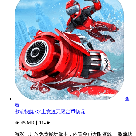
查
看
激流快艇3水上竞速无限金币畅玩
46.45 MB丨11-06
游戏已开放免费畅玩版本，内置金币无限资源！ 激流快