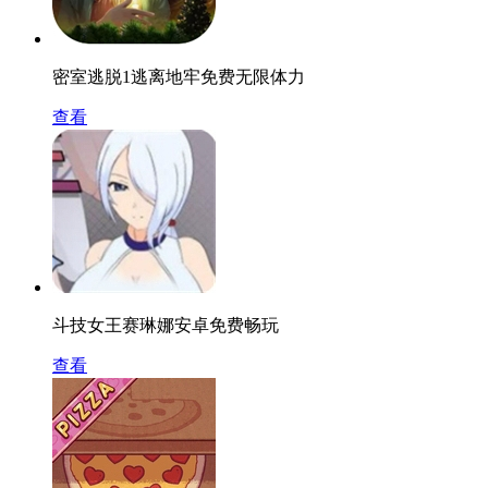
密室逃脱1逃离地牢免费无限体力
查看
斗技女王赛琳娜安卓免费畅玩
查看