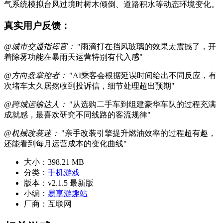
气系统模拟台风过境时树木倾倒、道路积水等动态环境变化。
真实用户反馈：
@城市交通指挥官：
"雨滴打在挡风玻璃的效果太震撼了，开
着除雾功能在暴雨天运营特别有代入感"
@方向盘掌控者：
"AI乘客会根据延误时间给出不同反应，有
次堵车太久居然收到投诉信，细节处理超出预期"
@跨城运输达人：
"从选购二手车到组建豪华车队的过程充满
成就感，最喜欢研究不同线路的客流规律"
@机械改装迷：
"亲手改装引擎提升燃油效率的过程超有趣，
还能看到每月运营成本的变化曲线"
大小：
398.21 MB
分类：
手机游戏
版本：
v2.1.5 最新版
小编：
易享游趣站
厂商：
互联网