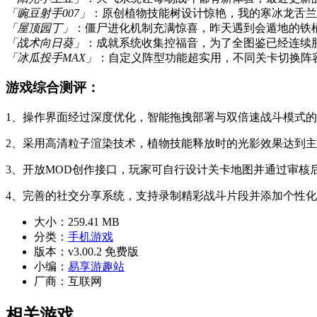
「豌豆射手007」
：原创植物技能树设计惊艳，我的寒冰龙舌兰
「屋顶园丁」
：僵尸进化机制充满惊喜，昨天遇到会遁地的铁
「战术向日葵」
：成就系统收集控福音，为了全图鉴已经连续
「冰瓜投手MAX」
：自定义阵型功能超实用，不同关卡切换阵
游戏综合测评：
1、操作界面经过深度优化，智能拖拽部署与双倍速战斗模式
2、采用高清粒子渲染技术，植物技能释放时的光影效果达到
3、开放MOD创作接口，玩家可自行设计关卡地图并通过审核
4、完善的社交分享系统，支持录制精彩战斗片段并添加个性
大小：
259.41 MB
分类：
手机游戏
版本：
v3.00.2 免费版
小编：
易享游趣站
厂商：
互联网
相关游戏