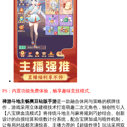
PS：内置功能免费体验，畅享趣味竞技模式。
禅游斗地主畅爽豆钻版手游
是一款融合休闲与策略的棋牌佳
作，游戏采用立体建模技术打造萌趣二次元角色，独创性引入
【八宝牌血流模式】将传统斗地主与麻将规则巧妙结合。创新
设计的自摸结算和倍数计分系统，配合宝牌加成与暗炸机制，
让每局对战都充满惊喜。主播力荐的【超级炸弹】玩法采用双