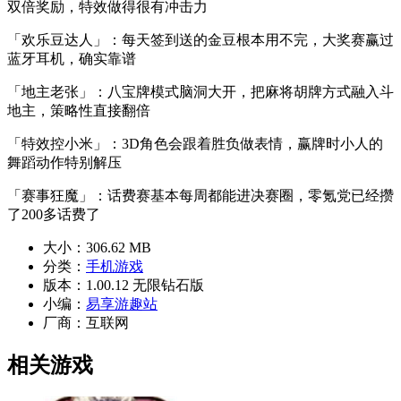
双倍奖励，特效做得很有冲击力
「欢乐豆达人」：每天签到送的金豆根本用不完，大奖赛赢过
蓝牙耳机，确实靠谱
「地主老张」：八宝牌模式脑洞大开，把麻将胡牌方式融入斗
地主，策略性直接翻倍
「特效控小米」：3D角色会跟着胜负做表情，赢牌时小人的
舞蹈动作特别解压
「赛事狂魔」：话费赛基本每周都能进决赛圈，零氪党已经攒
了200多话费了
大小：
306.62 MB
分类：
手机游戏
版本：
1.00.12 无限钻石版
小编：
易享游趣站
厂商：
互联网
相关游戏