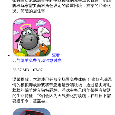
都将经历从底层奋斗到事业巅峰的完整成长轨迹。初始
阶段玩家需要面对角色设定的多重困境：拮据的经济状
况、简陋的居住环...
查看
云与绵羊免费互动治愈时光
36.57 MB丨07-07
温馨提醒：本游戏已开放全场景免费体验！ 这款充满温
情的模拟养成游戏将带您走进云端牧场，通过指尖与毛
茸茸的绵羊建立独特羁绊。游戏中每只绵羊都拥有鲜活
的生命特征，它们会因为天气变化打喷嚏，在烈日下需
要遮阳伞，甚至会...