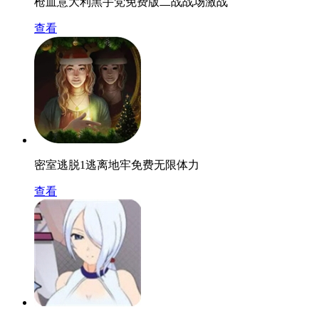
枪血意大利黑手党免费版二战战场激战
查看
密室逃脱1逃离地牢免费无限体力
查看