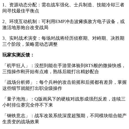
1、资源动态分配：需在战车强化、士兵制造、技能冷却三者
间寻找最佳平衡点
2、环境互动机制：可利用EMP冲击波瘫痪敌方电子设备，或
激活地形炮台改变战局
3、实时战术演变：每场对战将经历侦察期、对峙期、决胜期
三个阶段，策略需动态调整
玩家实测反馈：
「机甲狂人」：没想到能在手游里体验到RTS般的微操快感，
三指操作刚开始有点难，熟练后能打出精妙配合
「战场分析师」：每个兵种的攻击前摇和后摇都有差异，掌握
这些细节就能打出职业级操作
「量子泡泡」：Q版画风下的硬核对战形成强烈反差，连续三
小时排位赛完全停不下来
「钢铁意志」：战车改装系统深度超预期，不同模块组合能产
生质变的战场效果