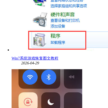
Win7系统游戏恢复图文教程
2026-04-29