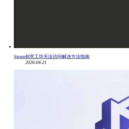
Steam创意工坊无法访问解决方法指南
2026-04-21