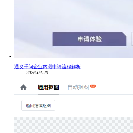
通义千问企业内测申请流程解析
2026-04-20