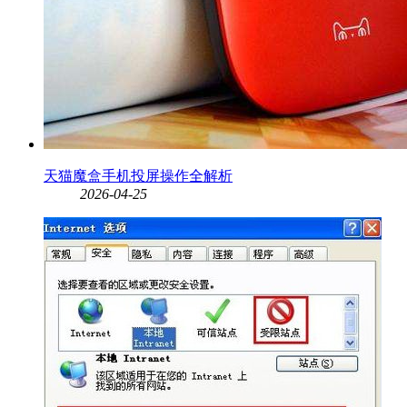
天猫魔盒手机投屏操作全解析
2026-04-25