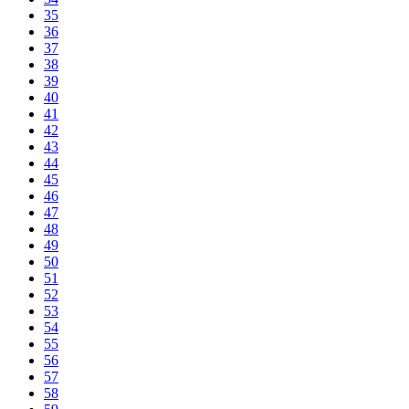
35
36
37
38
39
40
41
42
43
44
45
46
47
48
49
50
51
52
53
54
55
56
57
58