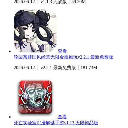
2026-06-12丨 v1.1.3 无敌版丨59.20M
查看
轮回茶肆国风经营无限金票畅玩v2.2.1 最新免费版
2026-06-12丨 v2.2.1 最新免费版丨181.73M
查看
死亡实验室沉浸解谜手游v1.13 无限物品版