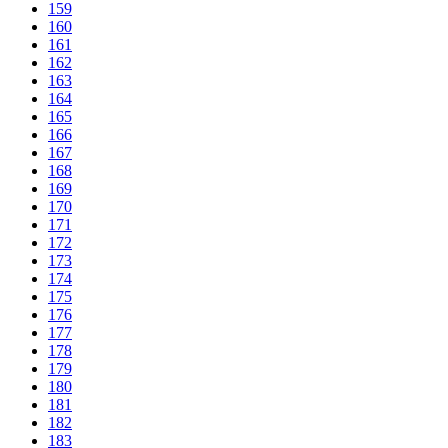
159
160
161
162
163
164
165
166
167
168
169
170
171
172
173
174
175
176
177
178
179
180
181
182
183