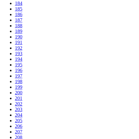
184
185
186
187
188
189
190
191
192
193
194
195
196
197
198
199
200
201
202
203
204
205
206
207
208