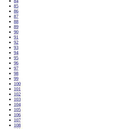
84
85
86
87
88
89
90
91
92
93
94
95
96
97
98
99
100
101
102
103
104
105
106
107
108