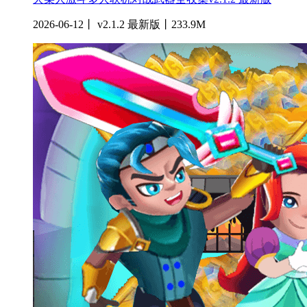
2026-06-12丨 v2.1.2 最新版丨233.9M