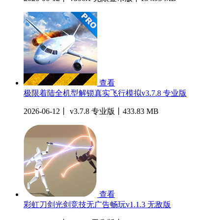
查看
极限着陆全机型解锁真实飞行模拟v3.7.8 专业版
2026-06-12丨 v3.7.8 专业版丨433.83 MB
查看
彩虹刀剑光剑竞技无广告畅玩v1.1.3 无敌版