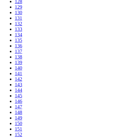
128
129
130
131
132
133
134
135
136
137
138
139
140
141
142
143
144
145
146
147
148
149
150
151
152