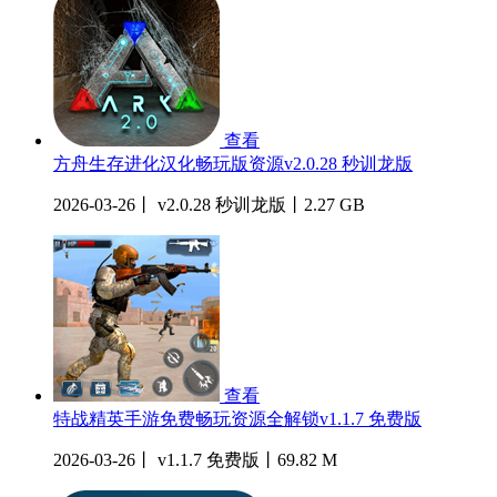
查看
方舟生存进化汉化畅玩版资源v2.0.28 秒训龙版
2026-03-26丨 v2.0.28 秒训龙版丨2.27 GB
查看
特战精英手游免费畅玩资源全解锁v1.1.7 免费版
2026-03-26丨 v1.1.7 免费版丨69.82 M