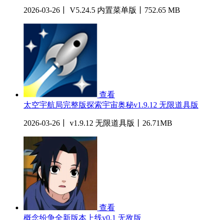
2026-03-26丨 V5.24.5 内置菜单版丨752.65 MB
查看
太空宇航局完整版探索宇宙奥秘v1.9.12 无限道具版
2026-03-26丨 v1.9.12 无限道具版丨26.71MB
查看
概念纷争全新版本上线v0.1 无敌版