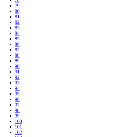
78
79
80
81
82
83
84
85
86
87
88
89
90
91
92
93
94
95
96
97
98
99
100
101
102