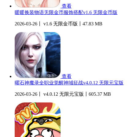
查看
暖暖换装物语无限金币服饰搭配v1.6 无限金币版
2026-03-26丨 v1.6 无限金币版丨47.83 MB
查看
曜石神魔录全职业觉醒神域征战v4.0.12 无限元宝版
2026-03-26丨 v4.0.12 无限元宝版丨605.37 MB