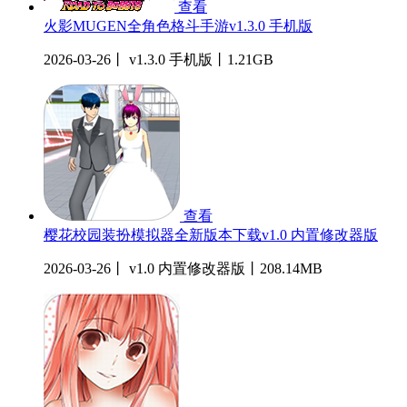
查看
火影MUGEN全角色格斗手游v1.3.0 手机版
2026-03-26丨 v1.3.0 手机版丨1.21GB
查看
樱花校园装扮模拟器全新版本下载v1.0 内置修改器版
2026-03-26丨 v1.0 内置修改器版丨208.14MB