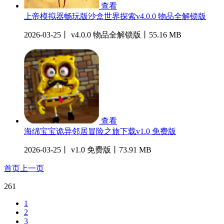
查看
上帝模拟器畅玩版沙盒世界探索v4.0.0 物品全解锁版
2026-03-25丨 v4.0.0 物品全解锁版丨55.16 MB
查看
海绵宝宝诡异邻居冒险之旅下载v1.0 免费版
2026-03-25丨 v1.0 免费版丨73.91 MB
首页
上一页
261
1
2
3