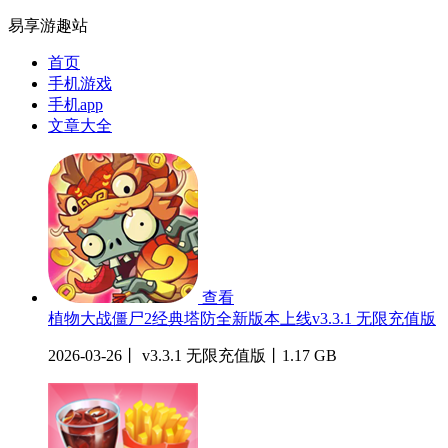
易享游趣站
首页
手机游戏
手机app
文章大全
查看
植物大战僵尸2经典塔防全新版本上线v3.3.1 无限充值版
2026-03-26丨 v3.3.1 无限充值版丨1.17 GB