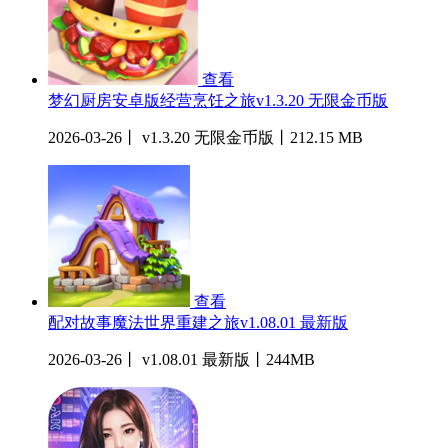
查看
梦幻厨房安卓版经营烹饪之旅v1.3.20 无限金币版
2026-03-26丨 v1.3.20 无限金币版丨212.15 MB
查看
配对故事魔法世界重建之旅v1.08.01 最新版
2026-03-26丨 v1.08.01 最新版丨244MB