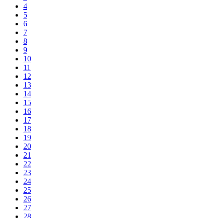
4
5
6
7
8
9
10
11
12
13
14
15
16
17
18
19
20
21
22
23
24
25
26
27
28