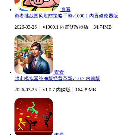
查看
勇者挑战国风塔防策略手游v1000.1 内置修改器版
2026-03-26丨 v1000.1 内置修改器版丨34.74MB
查看
超市模拟器纯净版经营革新v1.0.7 内购版
2026-03-25丨 v1.0.7 内购版丨164.39MB
查看