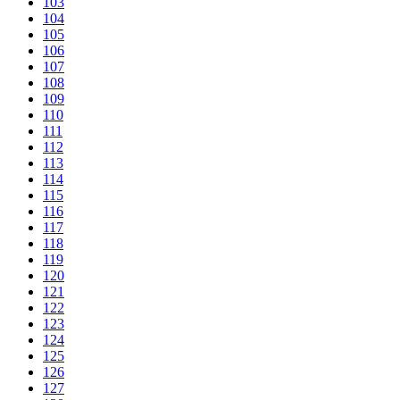
103
104
105
106
107
108
109
110
111
112
113
114
115
116
117
118
119
120
121
122
123
124
125
126
127