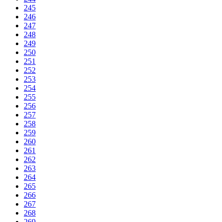
245
246
247
248
249
250
251
252
253
254
255
256
257
258
259
260
261
262
263
264
265
266
267
268
269