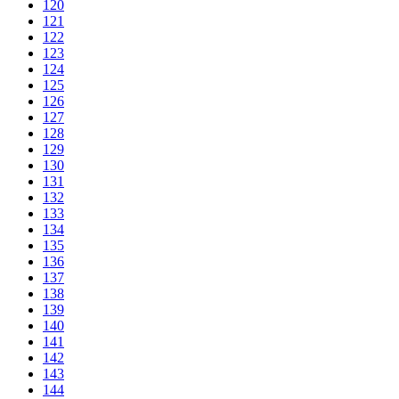
120
121
122
123
124
125
126
127
128
129
130
131
132
133
134
135
136
137
138
139
140
141
142
143
144