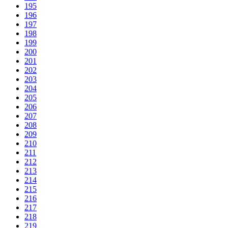
195
196
197
198
199
200
201
202
203
204
205
206
207
208
209
210
211
212
213
214
215
216
217
218
219