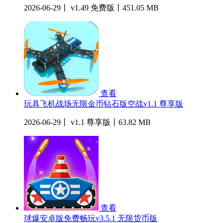
2026-06-29丨 v1.49 免费版丨451.05 MB
查看
玩具飞机战场无限金币钻石版空战v1.1 尊享版
2026-06-29丨 v1.1 尊享版丨63.82 MB
查看
球爆安卓版免费畅玩v3.5.1 无限货币版