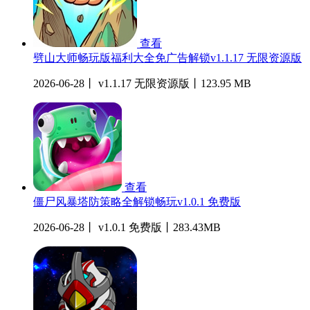
查看
劈山大师畅玩版福利大全免广告解锁v1.1.17 无限资源版
2026-06-28丨 v1.1.17 无限资源版丨123.95 MB
查看
僵尸风暴塔防策略全解锁畅玩v1.0.1 免费版
2026-06-28丨 v1.0.1 免费版丨283.43MB