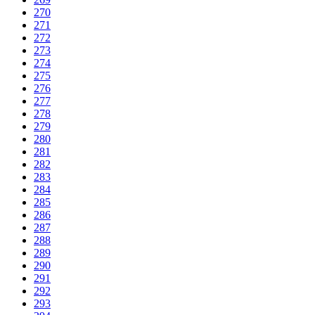
270
271
272
273
274
275
276
277
278
279
280
281
282
283
284
285
286
287
288
289
290
291
292
293