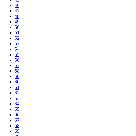
46
47
48
49
50
51
52
53
54
55
56
57
58
59
60
61
62
63
64
65
66
67
68
69