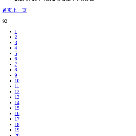
首页
上一页
92
1
2
3
4
5
6
7
8
9
10
11
12
13
14
15
16
17
18
19
20