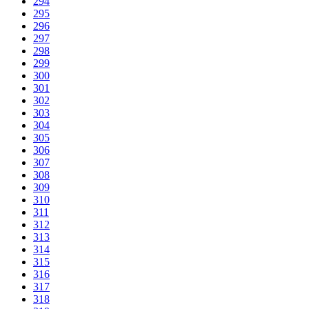
294
295
296
297
298
299
300
301
302
303
304
305
306
307
308
309
310
311
312
313
314
315
316
317
318