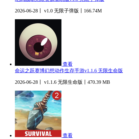
2026-06-28丨 v1.0 无限子弹版丨166.74M
查看
命运之跃赛博幻想动作生存手游v1.1.6 无限生命版
2026-06-28丨 v1.1.6 无限生命版丨470.39 MB
查看