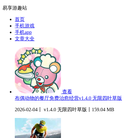
易享游趣站
首页
手机游戏
手机app
文章大全
查看
布偶动物的餐厅免费治愈经营v1.4.0 无限四叶草版
2026-02-04丨 v1.4.0 无限四叶草版丨159.04 MB