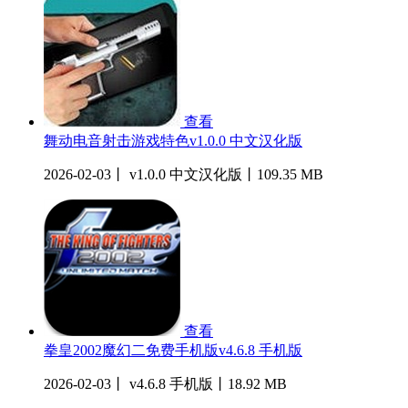
查看
舞动电音射击游戏特色v1.0.0 中文汉化版
2026-02-03丨 v1.0.0 中文汉化版丨109.35 MB
查看
拳皇2002魔幻二免费手机版v4.6.8 手机版
2026-02-03丨 v4.6.8 手机版丨18.92 MB