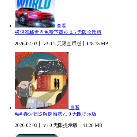
查看
极限漂移世界免费下载v3.0.5 无限金币版
2026-02-03丨 v3.0.5 无限金币版丨178.78 MB
查看
### 春运归途解谜游戏v1.0 无限提示版
2026-02-03丨 v1.0 无限提示版丨41.28 MB