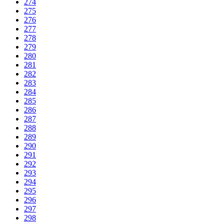
274
275
276
277
278
279
280
281
282
283
284
285
286
287
288
289
290
291
292
293
294
295
296
297
298