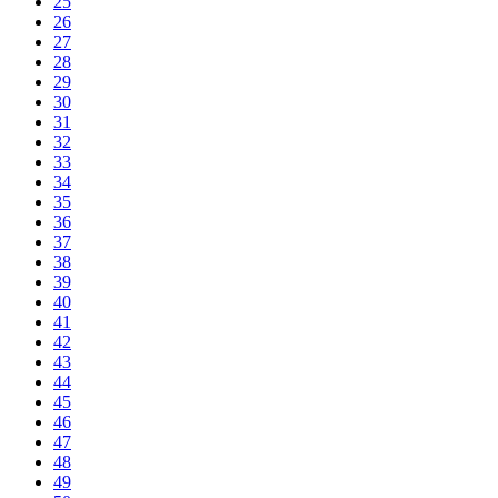
25
26
27
28
29
30
31
32
33
34
35
36
37
38
39
40
41
42
43
44
45
46
47
48
49