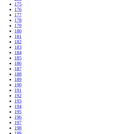
175
176
177
178
179
180
181
182
183
184
185
186
187
188
189
190
191
192
193
194
195
196
197
198
199