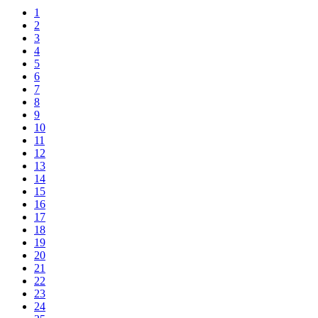
1
2
3
4
5
6
7
8
9
10
11
12
13
14
15
16
17
18
19
20
21
22
23
24