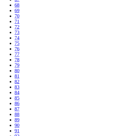
68
69
70
71
72
73
74
75
76
77
78
79
80
81
82
83
84
85
86
87
88
89
90
91