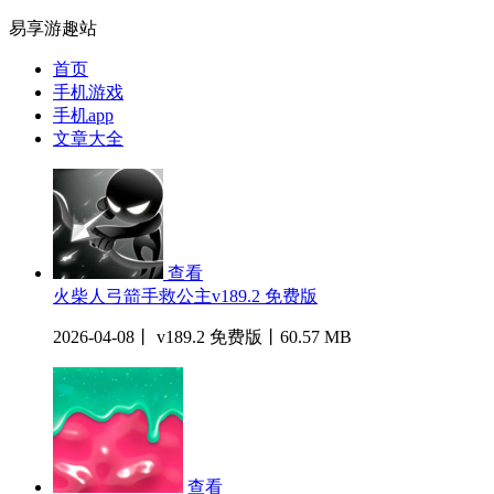
易享游趣站
首页
手机游戏
手机app
文章大全
查看
火柴人弓箭手救公主v189.2 免费版
2026-04-08丨 v189.2 免费版丨60.57 MB
查看