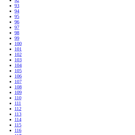
92
93
94
95
96
97
98
99
100
101
102
103
104
105
106
107
108
109
110
111
112
113
114
115
116