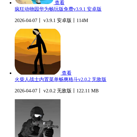
查看
疯狂动物园华为畅玩版免费v3.9.1 安卓版
2026-04-07丨 v3.9.1 安卓版丨114M
查看
火柴人战士内置菜单畅爽格斗v2.0.2 无敌版
2026-04-07丨 v2.0.2 无敌版丨122.11 MB