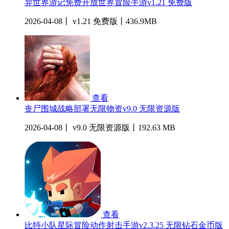
异世界游记免费开放世界冒险手游v1.21 免费版
2026-04-08丨 v1.21 免费版丨436.9MB
查看
丧尸围城战略部署无限物资v9.0 无限资源版
2026-04-08丨 v9.0 无限资源版丨192.63 MB
查看
比特小队星际冒险动作射击手游v2.3.25 无限钻石金币版