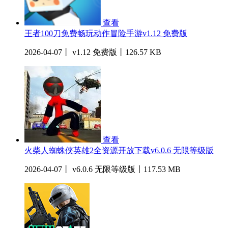
查看
王者100刀免费畅玩动作冒险手游v1.12 免费版
2026-04-07丨 v1.12 免费版丨126.57 KB
查看
火柴人蜘蛛侠英雄2全资源开放下载v6.0.6 无限等级版
2026-04-07丨 v6.0.6 无限等级版丨117.53 MB