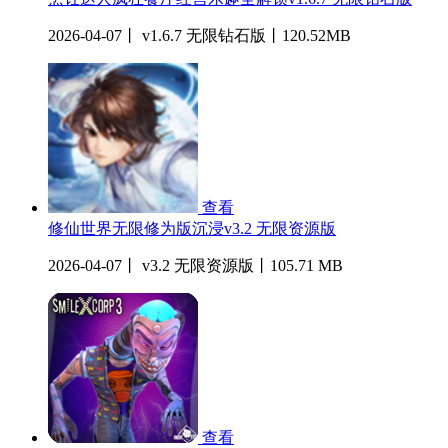
2026-04-07丨 v1.6.7 无限钻石版丨120.52MB
查看
修仙世界无限修为版沉浸v3.2 无限资源版
2026-04-07丨 v3.2 无限资源版丨105.71 MB
查看