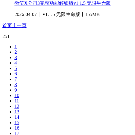
微笑X公司3完整功能解锁版v1.1.5 无限生命版
2026-04-07丨 v1.1.5 无限生命版丨155MB
首页
上一页
251
1
2
3
4
5
6
7
8
9
10
11
12
13
14
15
16
17