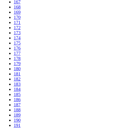
167
168
169
170
171
172
173
174
175
176
177
178
179
180
181
182
183
184
185
186
187
188
189
190
191