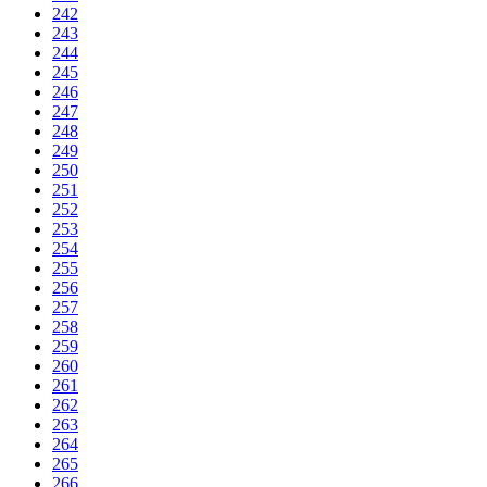
242
243
244
245
246
247
248
249
250
251
252
253
254
255
256
257
258
259
260
261
262
263
264
265
266