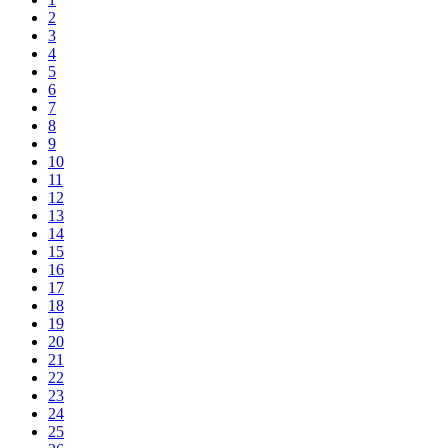
2
3
4
5
6
7
8
9
10
11
12
13
14
15
16
17
18
19
20
21
22
23
24
25