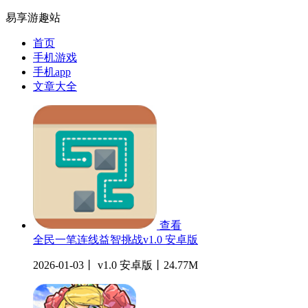
易享游趣站
首页
手机游戏
手机app
文章大全
查看
全民一笔连线益智挑战v1.0 安卓版
2026-01-03丨 v1.0 安卓版丨24.77M