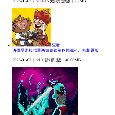
2026-01-02丨 v8.40.5 无限资源版丨23 MB
查看
唐僧暴走模拟器西游冒险策略挑战v1.1 折相思版
2026-01-02丨 v1.1 折相思版丨40.00MB