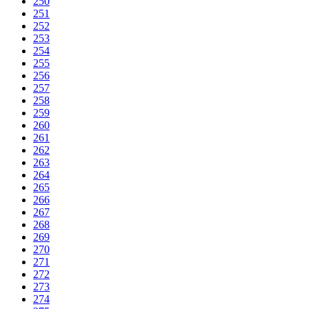
250
251
252
253
254
255
256
257
258
259
260
261
262
263
264
265
266
267
268
269
270
271
272
273
274