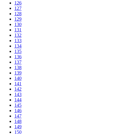
126
127
128
129
130
131
132
133
134
135
136
137
138
139
140
141
142
143
144
145
146
147
148
149
150