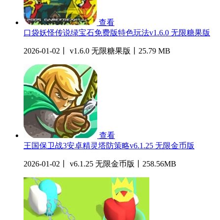
查看
口袋妖怪传说绿宝石免费版特色玩法v1.6.0 无限糖果版
2026-01-02丨 v1.6.0 无限糖果版丨25.79 MB
查看
王国保卫战3安卓精灵塔防策略v6.1.25 无限金币版
2026-01-02丨 v6.1.25 无限金币版丨258.56MB