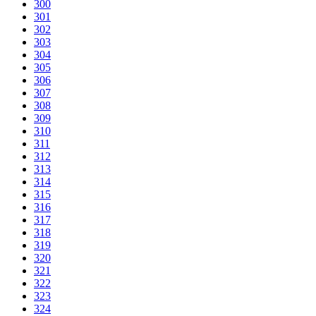
300
301
302
303
304
305
306
307
308
309
310
311
312
313
314
315
316
317
318
319
320
321
322
323
324