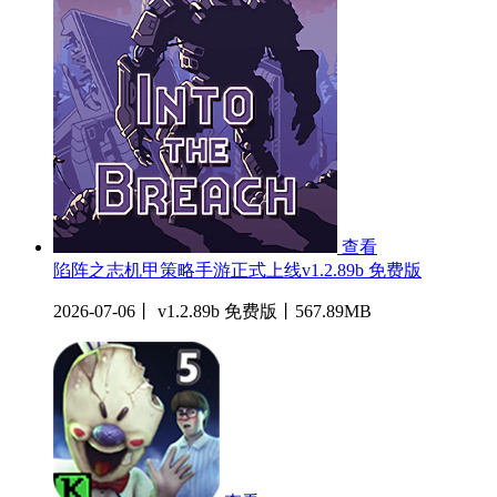
查看
陷阵之志机甲策略手游正式上线v1.2.89b 免费版
2026-07-06丨 v1.2.89b 免费版丨567.89MB