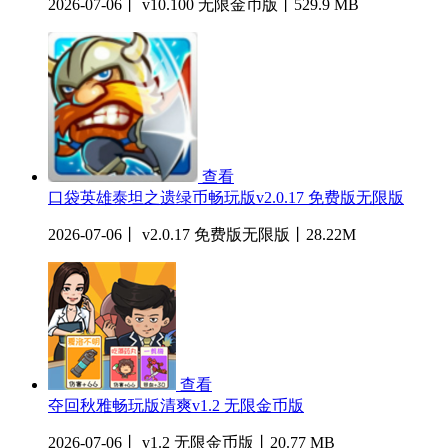
2026-07-06丨 v10.100 无限金币版丨529.9 MB
查看
口袋英雄泰坦之遗绿币畅玩版v2.0.17 免费版无限版
2026-07-06丨 v2.0.17 免费版无限版丨28.22M
查看
夺回秋雅畅玩版清爽v1.2 无限金币版
2026-07-06丨 v1.2 无限金币版丨20.77 MB