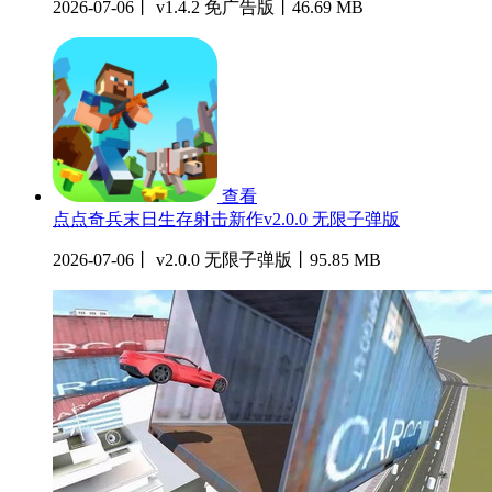
2026-07-06丨 v1.4.2 免广告版丨46.69 MB
查看
点点奇兵末日生存射击新作v2.0.0 无限子弹版
2026-07-06丨 v2.0.0 无限子弹版丨95.85 MB