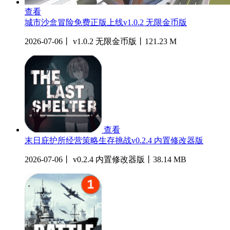
查看
城市沙盒冒险免费正版上线v1.0.2 无限金币版
2026-07-06丨 v1.0.2 无限金币版丨121.23 M
查看
末日庇护所经营策略生存挑战v0.2.4 内置修改器版
2026-07-06丨 v0.2.4 内置修改器版丨38.14 MB