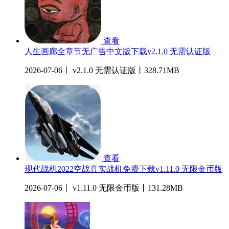
查看
人生画廊全章节无广告中文版下载v2.1.0 无需认证版
2026-07-06丨 v2.1.0 无需认证版丨328.71MB
查看
现代战机2022空战真实战机免费下载v1.11.0 无限金币版
2026-07-06丨 v1.11.0 无限金币版丨131.28MB