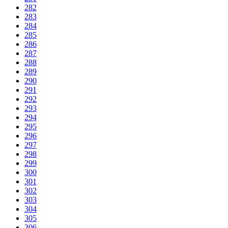
282
283
284
285
286
287
288
289
290
291
292
293
294
295
296
297
298
299
300
301
302
303
304
305
306