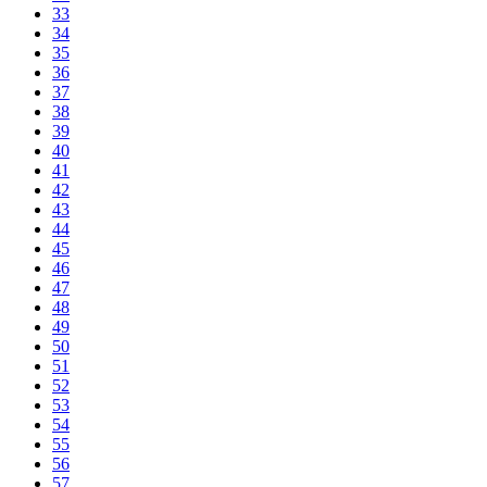
33
34
35
36
37
38
39
40
41
42
43
44
45
46
47
48
49
50
51
52
53
54
55
56
57