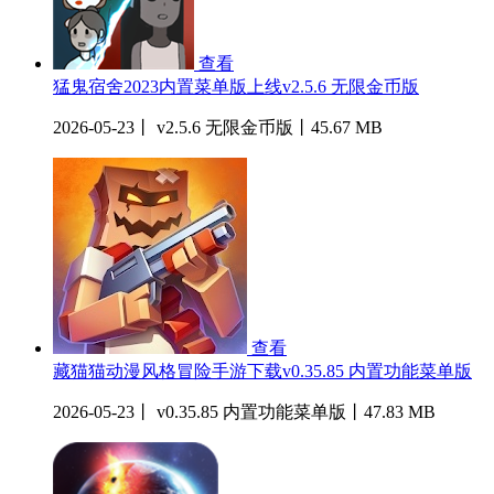
查看
猛鬼宿舍2023内置菜单版上线v2.5.6 无限金币版
2026-05-23丨 v2.5.6 无限金币版丨45.67 MB
查看
藏猫猫动漫风格冒险手游下载v0.35.85 内置功能菜单版
2026-05-23丨 v0.35.85 内置功能菜单版丨47.83 MB