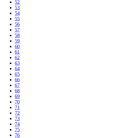
52
53
54
55
56
57
58
59
60
61
62
63
64
65
66
67
68
69
70
71
72
73
74
75
76