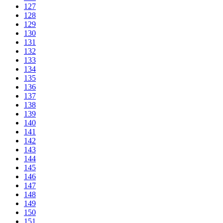
127
128
129
130
131
132
133
134
135
136
137
138
139
140
141
142
143
144
145
146
147
148
149
150
151