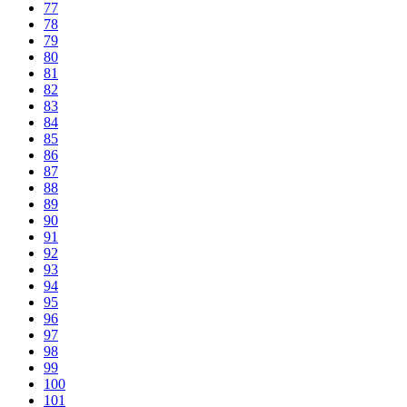
77
78
79
80
81
82
83
84
85
86
87
88
89
90
91
92
93
94
95
96
97
98
99
100
101