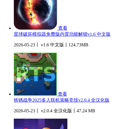
查看
星球破坏模拟器免费版内置功能解锁v1.6 中文版
2026-05-23丨 v1.6 中文版丨124.73MB
查看
铁锈战争2025多人联机策略竞技v2.0.4 全汉化版
2026-05-23丨 v2.0.4 全汉化版丨47.24 MB