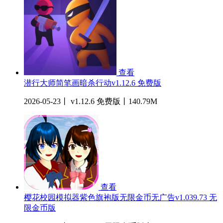
查看
潜行大师简笔画暗杀行动v1.12.6 免费版
2026-05-23丨 v1.12.6 免费版丨140.79M
查看
樱花校园模拟器紫色旗袍版无限金币无广告v1.039.73 无
限金币版