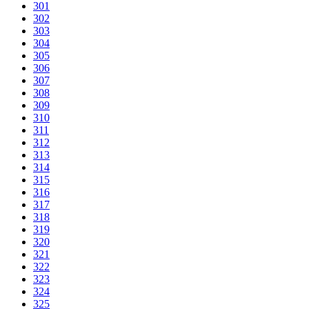
301
302
303
304
305
306
307
308
309
310
311
312
313
314
315
316
317
318
319
320
321
322
323
324
325