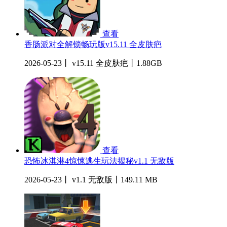
查看
香肠派对全解锁畅玩版v15.11 全皮肤疤
2026-05-23丨 v15.11 全皮肤疤丨1.88GB
查看
恐怖冰淇淋4惊悚逃生玩法揭秘v1.1 无敌版
2026-05-23丨 v1.1 无敌版丨149.11 MB