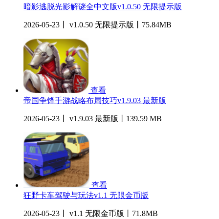
暗影逃脱光影解谜全中文版v1.0.50 无限提示版
2026-05-23丨 v1.0.50 无限提示版丨75.84MB
查看
帝国争锋手游战略布局技巧v1.9.03 最新版
2026-05-23丨 v1.9.03 最新版丨139.59 MB
查看
狂野卡车驾驶与玩法v1.1 无限金币版
2026-05-23丨 v1.1 无限金币版丨71.8MB